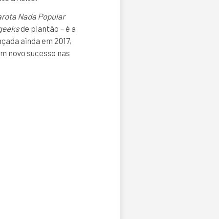
arota Nada Popular
geeks
de plantão – é a
nçada ainda em 2017,
um novo sucesso nas