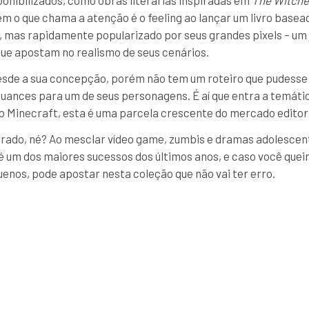
ponibilizados, como obras literárias inspiradas em
The Witcher
ém o que chama a atenção é o feeling ao lançar um livro base
, mas rapidamente popularizado por seus grandes pixels – um
ue apostam no realismo de seus cenários.
esde a sua concepção, porém não tem um roteiro que pudesse 
 nuances para um de seus personagens. É aí que entra a temát
do Minecraft, esta é uma parcela crescente do mercado editori
rrado, né? Ao mesclar vídeo game, zumbis e dramas adolescen
 é um dos maiores sucessos dos últimos anos, e caso você quei
enos, pode apostar nesta coleção que não vai ter erro.