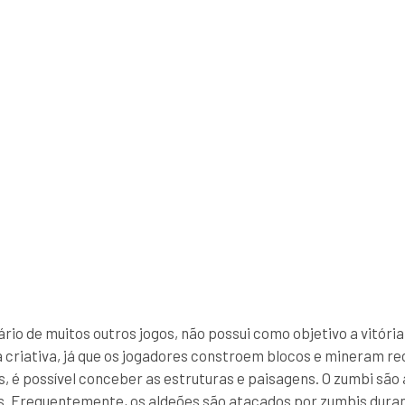
ário de muitos outros jogos, não possui como objetivo a vitóri
riativa, já que os jogadores constroem blocos e mineram rec
s, é possível conceber as estruturas e paisagens. O zumbi são a
. Frequentemente, os aldeões são atacados por zumbis durant