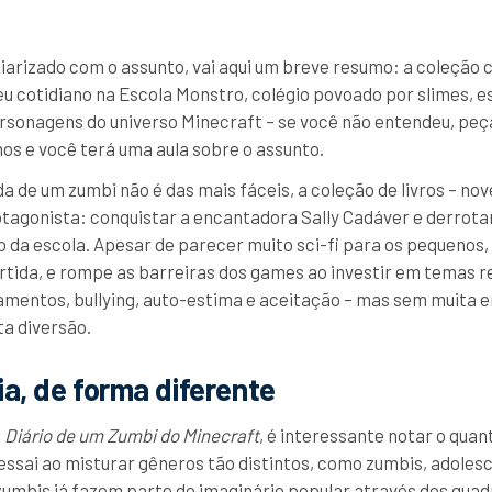
iarizado com o assunto, vai aqui um breve resumo: a coleção c
seu cotidiano na Escola Monstro, colégio povoado por slimes, e
sonagens do universo Minecraft – se você não entendeu, peç
s e você terá uma aula sobre o assunto.
a de um zumbi não é das mais fáceis, a coleção de livros – nov
otagonista: conquistar a encantadora Sally Cadáver e derrota
 da escola. Apesar de parecer muito sci-fi para os pequenos,
ertida, e rompe as barreiras dos games ao investir em temas r
amentos, bullying, auto-estima e aceitação – mas sem muita en
ta diversão.
a, de forma diferente
o
Diário de um Zumbi do Minecraft
, é interessante notar o quan
ressai ao misturar gêneros tão distintos, como zumbis, adoles
zumbis já fazem parte do imaginário popular através dos quadr