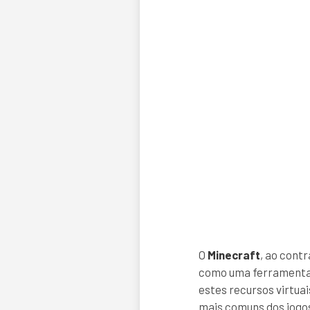
O
Minecraft
, ao contr
como uma ferramenta c
estes recursos virtuai
mais comuns dos jogos