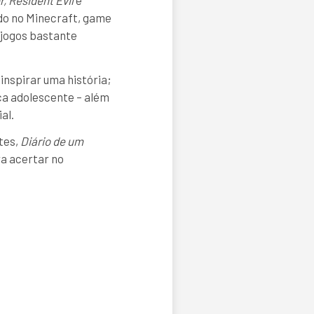
, Resident Evil
e
ado no Minecraft, game
 jogos bastante
inspirar uma história;
ica adolescente – além
al.
tes,
Diário de um
ra acertar no