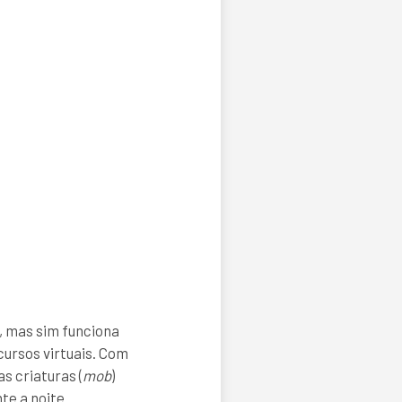
a, mas sim funciona
ursos virtuais. Com
s criaturas (
mob
)
e a noite.