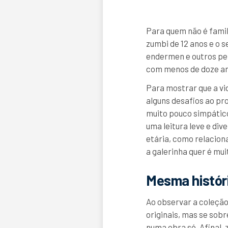
Para quem não é famil
zumbi de 12 anos e o 
endermen e outros per
com menos de doze ano
Para mostrar que a vid
alguns desafios ao pr
muito pouco simpático
uma leitura leve e div
etária, como relacion
a galerinha quer é mui
Mesma históri
Ao observar a coleçã
originais, mas se sob
numa obra só. Afinal, 