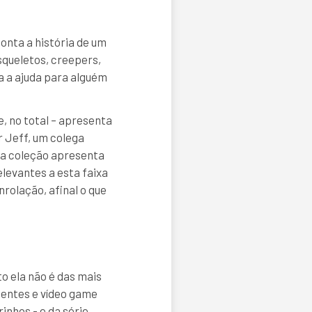
onta a história de um
squeletos, creepers,
a a ajuda para alguém
e, no total – apresenta
r Jeff, um colega
 a coleção apresenta
elevantes a esta faixa
rolação, afinal o que
to ela não é das mais
centes e vídeo game
inhos - e da série