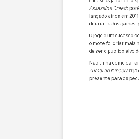
sucessos já foram dis
Assassin's Creed
; por
lançado ainda em 2011
diferente dos games q
O jogo é um sucesso d
o mote foi criar mais
de ser o público alvo 
Não tinha como dar e
Zumbi do Minecraft
já
presente para os pequ